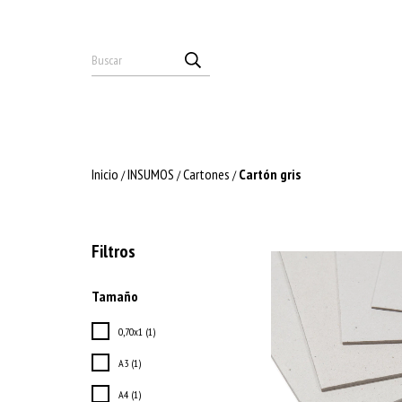
Inicio
INSUMOS
Cartones
Cartón gris
/
/
/
Filtros
Tamaño
0,70x1 (1)
A3 (1)
A4 (1)