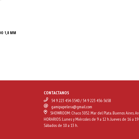
DO 1,8 MM
CONTACTANOS
54 9 223 454-3540 / 54 9 223 456-5658
gamipapelera@gmail.com
SHOWROOM: Chaco 3052. Mar del Plata. Buenos Aires. Ar
HORARIOS: Lunes y Miércoles de 9 a 12 h. Jueves de 16 a 19 
Sábados de 10 a 13 h.