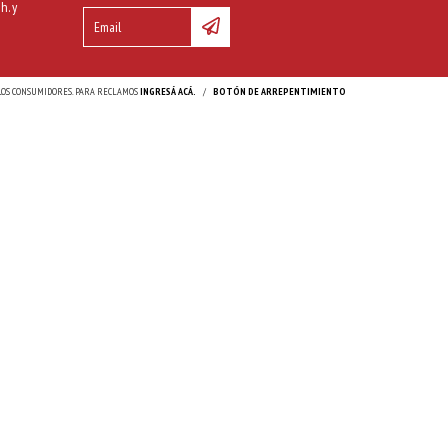
h. y
 LOS CONSUMIDORES. PARA RECLAMOS
INGRESÁ ACÁ.
/
BOTÓN DE ARREPENTIMIENTO