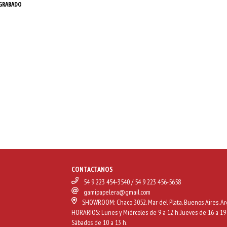
 GRABADO
CONTACTANOS
54 9 223 454-3540 / 54 9 223 456-5658
gamipapelera@gmail.com
SHOWROOM: Chaco 3052. Mar del Plata. Buenos Aires. Ar
HORARIOS: Lunes y Miércoles de 9 a 12 h. Jueves de 16 a 19 
Sábados de 10 a 13 h.