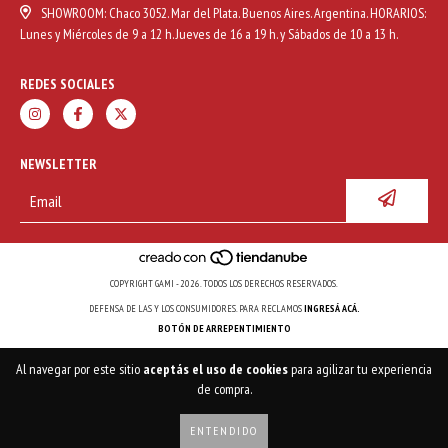
SHOWROOM: Chaco 3052. Mar del Plata. Buenos Aires. Argentina. HORARIOS:
Lunes y Miércoles de 9 a 12 h. Jueves de 16 a 19 h. y Sábados de 10 a 13 h.
REDES SOCIALES
NEWSLETTER
COPYRIGHT GAMI - 2026. TODOS LOS DERECHOS RESERVADOS.
DEFENSA DE LAS Y LOS CONSUMIDORES. PARA RECLAMOS
INGRESÁ ACÁ.
BOTÓN DE ARREPENTIMIENTO
Al navegar por este sitio
aceptás el uso de cookies
para agilizar tu experiencia
de compra.
ENTENDIDO