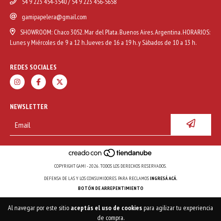
54 9 223 454-3540 / 54 9 223 456-5658
gamipapelera@gmail.com
SHOWROOM: Chaco 3052. Mar del Plata. Buenos Aires. Argentina. HORARIOS:
Lunes y Miércoles de 9 a 12 h. Jueves de 16 a 19 h. y Sábados de 10 a 13 h.
REDES SOCIALES
NEWSLETTER
COPYRIGHT GAMI - 2026. TODOS LOS DERECHOS RESERVADOS.
DEFENSA DE LAS Y LOS CONSUMIDORES. PARA RECLAMOS
INGRESÁ ACÁ.
BOTÓN DE ARREPENTIMIENTO
Al navegar por este sitio
aceptás el uso de cookies
para agilizar tu experiencia
de compra.