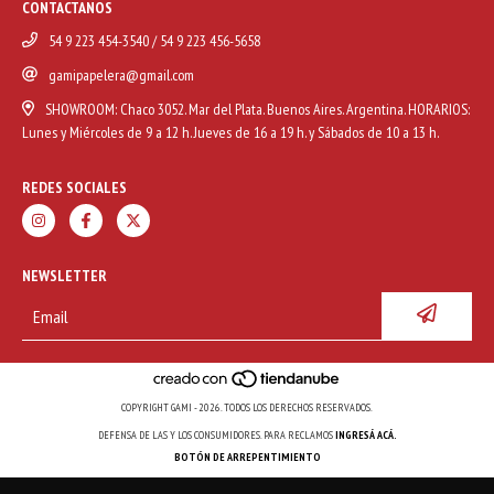
CONTACTANOS
54 9 223 454-3540 / 54 9 223 456-5658
gamipapelera@gmail.com
SHOWROOM: Chaco 3052. Mar del Plata. Buenos Aires. Argentina. HORARIOS:
Lunes y Miércoles de 9 a 12 h. Jueves de 16 a 19 h. y Sábados de 10 a 13 h.
REDES SOCIALES
NEWSLETTER
COPYRIGHT GAMI - 2026. TODOS LOS DERECHOS RESERVADOS.
DEFENSA DE LAS Y LOS CONSUMIDORES. PARA RECLAMOS
INGRESÁ ACÁ.
BOTÓN DE ARREPENTIMIENTO