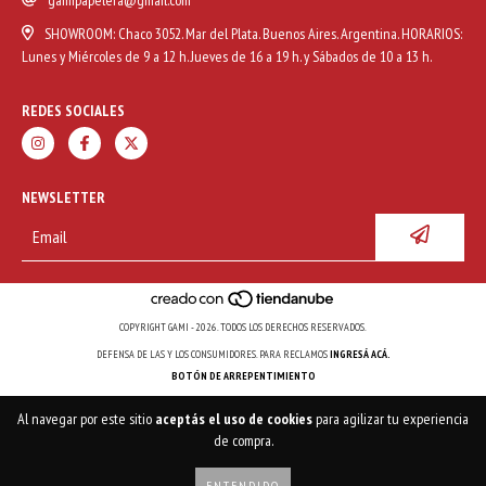
SHOWROOM: Chaco 3052. Mar del Plata. Buenos Aires. Argentina. HORARIOS:
Lunes y Miércoles de 9 a 12 h. Jueves de 16 a 19 h. y Sábados de 10 a 13 h.
REDES SOCIALES
NEWSLETTER
COPYRIGHT GAMI - 2026. TODOS LOS DERECHOS RESERVADOS.
DEFENSA DE LAS Y LOS CONSUMIDORES. PARA RECLAMOS
INGRESÁ ACÁ.
BOTÓN DE ARREPENTIMIENTO
Al navegar por este sitio
aceptás el uso de cookies
para agilizar tu experiencia
de compra.
ENTENDIDO