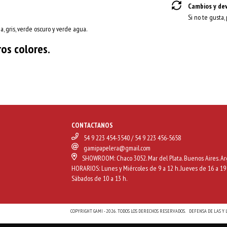
Cambios y de
Si no te gusta,
a, gris, verde oscuro y verde agua.
ros colores.
CONTACTANOS
54 9 223 454-3540 / 54 9 223 456-5658
gamipapelera@gmail.com
SHOWROOM: Chaco 3052. Mar del Plata. Buenos Aires. Ar
HORARIOS: Lunes y Miércoles de 9 a 12 h. Jueves de 16 a 19 
Sábados de 10 a 13 h.
COPYRIGHT GAMI - 2026. TODOS LOS DERECHOS RESERVADOS.
DEFENSA DE LAS Y