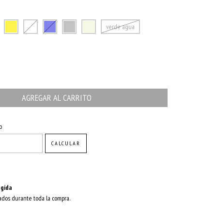
verde agua
CAMBIAR CP
o
CALCULAR
gida
ados durante toda la compra.