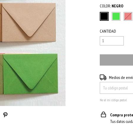
COLOR:
NEGRO
CANTIDAD
Entregas para el CP:
Medios de enví
No sé mi código postal
Compra prote
Tus datos cuid